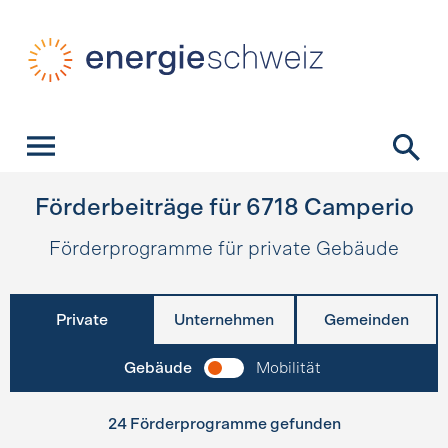
Schnellnavigation
Startseite
Navigation
Inhalt
Kontakt
Suche
Hauptnavigation
Förderbeiträge für
6718
Camperio
Förderprogramme für private Gebäude
Private
Unternehmen
Gemeinden
Gebäude
Mobilität
24 Förderprogramme gefunden