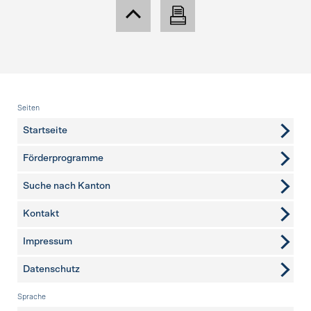
Fusszeile
Seiten
Startseite
Förderprogramme
Suche nach Kanton
Kontakt
weitere Seiten
Impressum
Datenschutz
Sprache