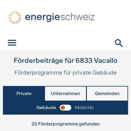
Schnellnavigation
Startseite
Navigation
Inhalt
Kontakt
Suche
Hauptnavigation
Förderbeiträge für
6833
Vacallo
Förderprogramme für private Gebäude
Private
Unternehmen
Gemeinden
Gebäude
Mobilität
23 Förderprogramme gefunden