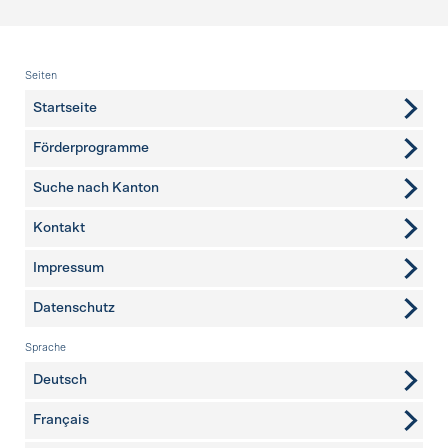
Fusszeile
Seiten
Startseite
Förderprogramme
Suche nach Kanton
Kontakt
weitere Seiten
Impressum
Datenschutz
Sprache
Deutsch
Français