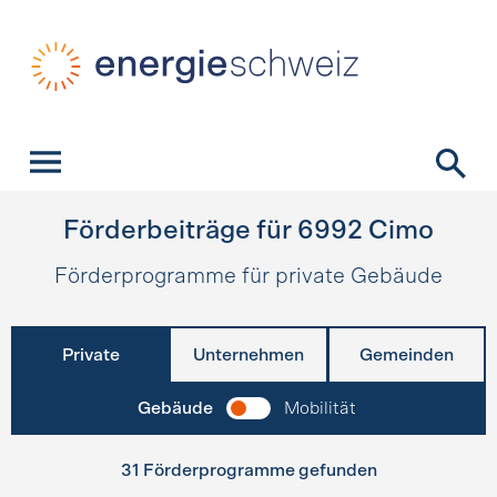
Schnellnavigation
Startseite
Navigation
Inhalt
Kontakt
Suche
Hauptnavigation
Förderbeiträge für
6992
Cimo
Förderprogramme für private Gebäude
Private
Unternehmen
Gemeinden
Gebäude
Mobilität
31 Förderprogramme gefunden