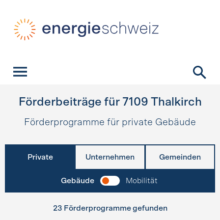
Schnellnavigation
Startseite
Navigation
Inhalt
Kontakt
Suche
Hauptnavigation
Förderbeiträge für
7109
Thalkirch
Förderprogramme für private Gebäude
Private
Unternehmen
Gemeinden
Gebäude
Mobilität
23 Förderprogramme gefunden