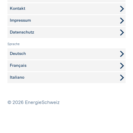
Kontakt
weitere Seiten
Impressum
Datenschutz
Sprache
Deutsch
Français
Italiano
Partner
© 2026 EnergieSchweiz