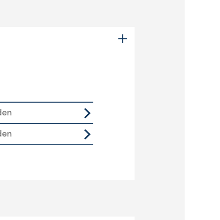
den
den