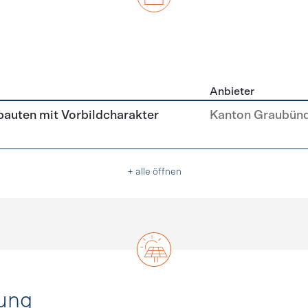
Anbieter
u
auten mit Vorbildcharakter
Kanton Graubün
+ alle öffnen
ung