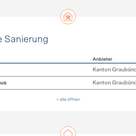
e Sanierung
Anbieter
ehülle Sanierung
Kanton Graubün
nus
Kanton Graubün
+ alle öffnen