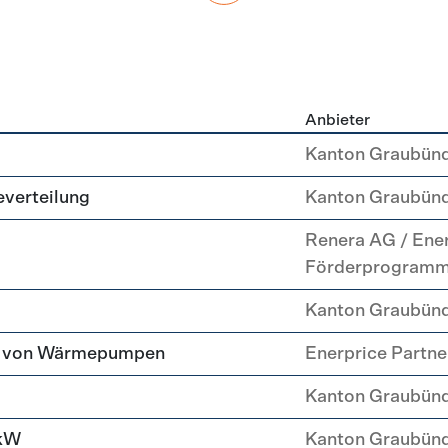
Anbieter
g
Kanton Graubün
everteilung
Kanton Graubün
Renera AG / Ene
Förderprogram
Kanton Graubün
tz von Wärmepumpen
Enerprice Partn
Kanton Graubün
 kW
Kanton Graubün