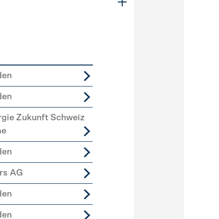
den
den
rgie Zukunft Schweiz
me
den
ers AG
den
den