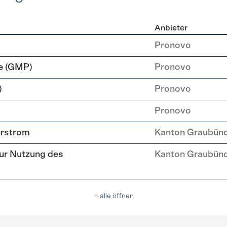
Anbieter
rzeugung
Pronovo
e (GMP)
Pronovo
)
Pronovo
Pronovo
erstrom
Kanton Graubün
ur Nutzung des
Kanton Graubün
+ alle öffnen