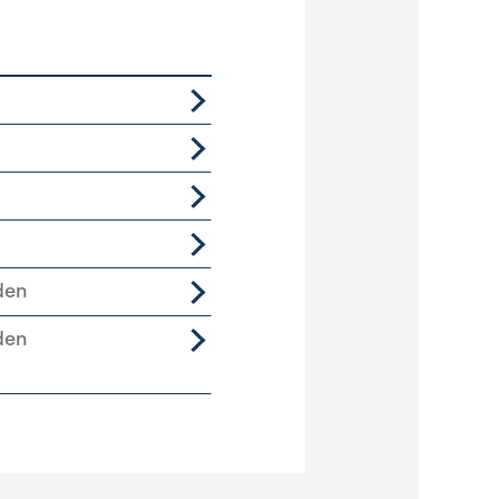
den
den