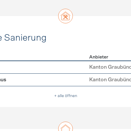
e Sanierung
Anbieter
ehülle Sanierung
Kanton Graubün
nus
Kanton Graubün
+ alle öffnen