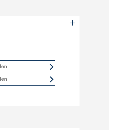
den
den