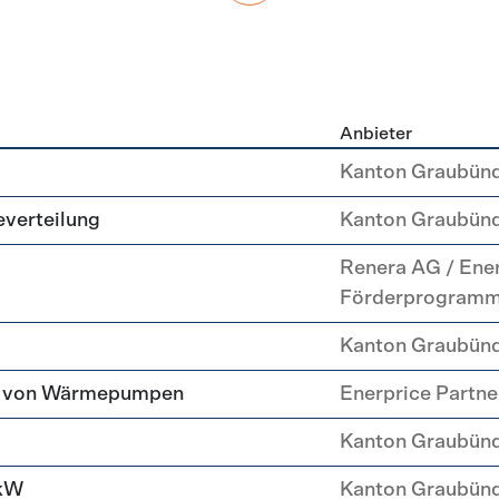
Anbieter
g
Kanton Graubün
everteilung
Kanton Graubün
Renera AG / Ene
Förderprogram
Kanton Graubün
tz von Wärmepumpen
Enerprice Partn
Kanton Graubün
 kW
Kanton Graubün