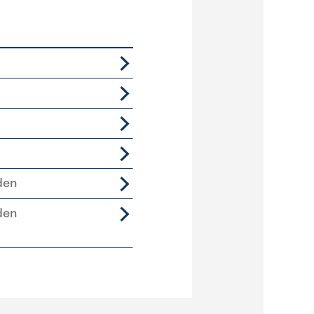
den
den