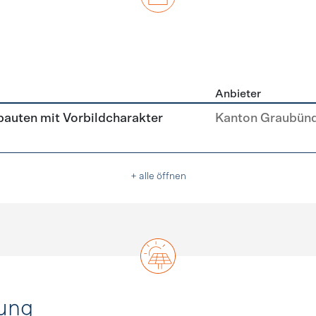
Anbieter
u
auten mit Vorbildcharakter
Kanton Graubün
+ alle öffnen
ung