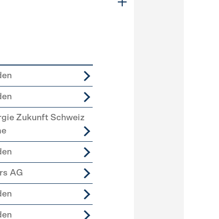
den
den
rgie Zukunft Schweiz
me
den
ers AG
den
den