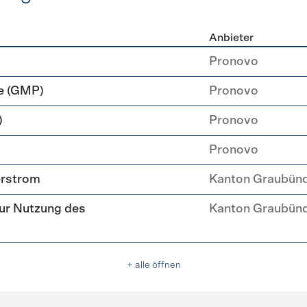
Anbieter
rzeugung
Pronovo
e (GMP)
Pronovo
)
Pronovo
Pronovo
erstrom
Kanton Graubün
ur Nutzung des
Kanton Graubün
+ alle öffnen