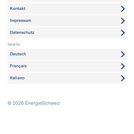
Kontakt
weitere Seiten
Impressum
Datenschutz
Sprache
Deutsch
Français
Italiano
Partner
© 2026 EnergieSchweiz