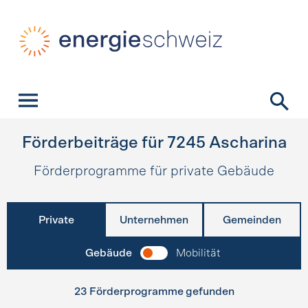
Schnellnavigation
Startseite
Navigation
Inhalt
Kontakt
Suche
Hauptnavigation
Förderbeiträge für
7245
Ascharina
Förderprogramme für private Gebäude
Private
Unternehmen
Gemeinden
Gebäude
Mobilität
23 Förderprogramme gefunden