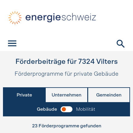
Schnellnavigation
Startseite
Navigation
Inhalt
Kontakt
Suche
Hauptnavigation
Förderbeiträge für
7324
Vilters
Förderprogramme für private Gebäude
Private
Unternehmen
Gemeinden
Gebäude
Mobilität
23 Förderprogramme gefunden