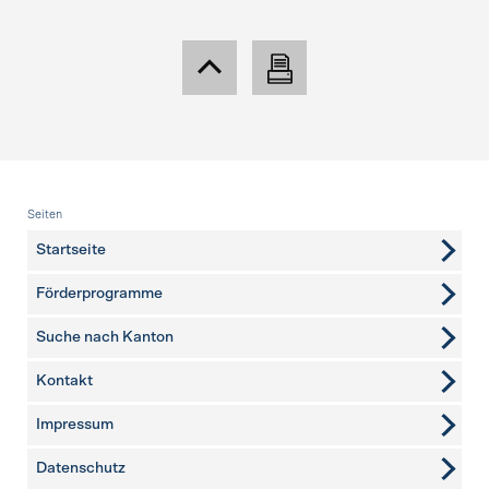
Fusszeile
Seiten
Startseite
Förderprogramme
Suche nach Kanton
Kontakt
weitere Seiten
Impressum
Datenschutz