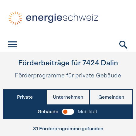
Schnellnavigation
Startseite
Navigation
Inhalt
Kontakt
Suche
Hauptnavigation
Förderbeiträge für
7424
Dalin
Förderprogramme für private Gebäude
Private
Unternehmen
Gemeinden
Gebäude
Mobilität
31 Förderprogramme gefunden