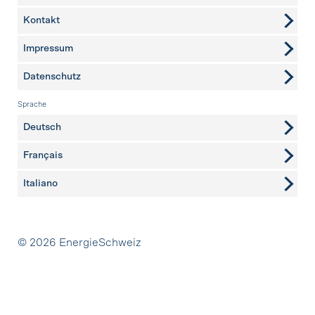
Kontakt
weitere Seiten
Impressum
Datenschutz
Sprache
Deutsch
Français
Italiano
Partner
© 2026 EnergieSchweiz