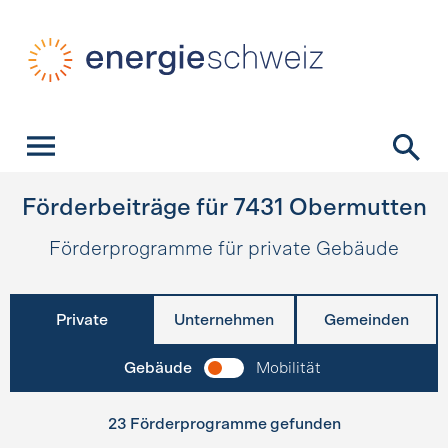
Schnellnavigation
Startseite
Navigation
Inhalt
Kontakt
Suche
Hauptnavigation
Förderbeiträge für
7431
Obermutten
Förderprogramme für private Gebäude
Private
Unternehmen
Gemeinden
Gebäude
Mobilität
23 Förderprogramme gefunden