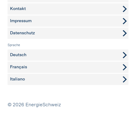
Kontakt
weitere Seiten
Impressum
Datenschutz
Sprache
Deutsch
Français
Italiano
Partner
© 2026 EnergieSchweiz