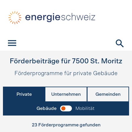
Schnellnavigation
Startseite
Navigation
Inhalt
Kontakt
Suche
Hauptnavigation
Förderbeiträge für
7500
St. Moritz
Förderprogramme für private Gebäude
Private
Unternehmen
Gemeinden
Gebäude
Mobilität
23 Förderprogramme gefunden