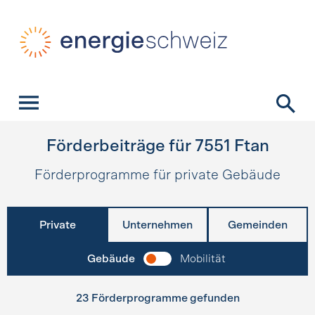
Schnellnavigation
Startseite
Navigation
Inhalt
Kontakt
Suche
Hauptnavigation
Förderbeiträge für
7551
Ftan
Förderprogramme für private Gebäude
Private
Unternehmen
Gemeinden
Gebäude
Mobilität
23 Förderprogramme gefunden