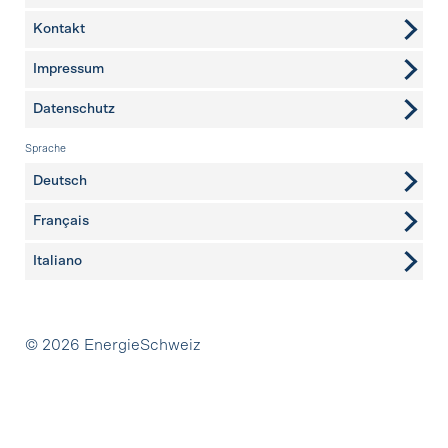
Kontakt
weitere Seiten
Impressum
Datenschutz
Sprache
Deutsch
Français
Italiano
Partner
© 2026 EnergieSchweiz