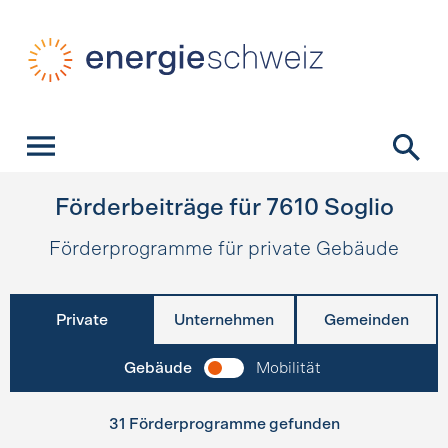
Schnellnavigation
Startseite
Navigation
Inhalt
Kontakt
Suche
Hauptnavigation
Förderbeiträge für
7610
Soglio
Förderprogramme für private Gebäude
Private
Unternehmen
Gemeinden
Gebäude
Mobilität
31 Förderprogramme gefunden