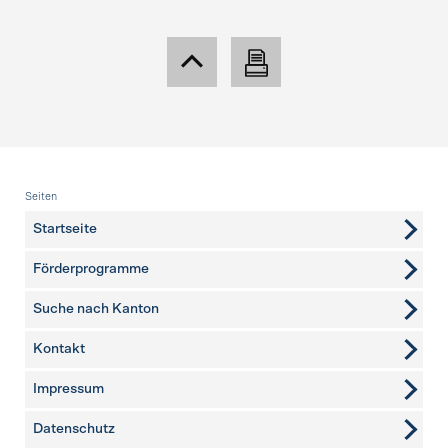
Fusszeile
Seiten
Startseite
Förderprogramme
Suche nach Kanton
Kontakt
weitere Seiten
Impressum
Datenschutz