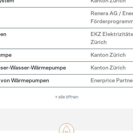
system
Kanton Zürich
Renera AG / Ene
Förderprogram
pen
EKZ Elektrizität
Zürich
umpe
Kanton Zürich
asser-Wasser-Wärmepumpe
Kanton Zürich
tz von Wärmepumpen
Enerprice Partn
+ alle öffnen