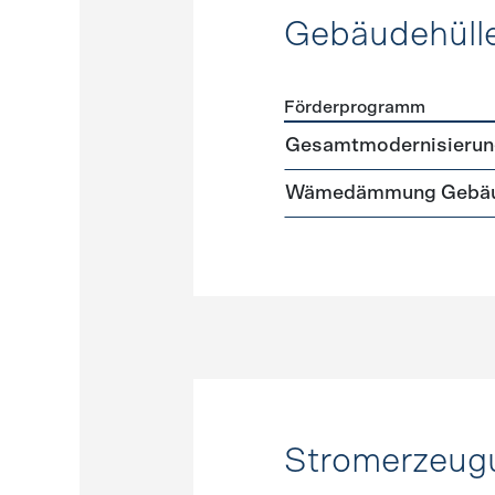
Gebäudehüll
Förderprogramm
Förderprogramme
Gebäud
Gesamtmodernisierun
Wämedämmung Gebäu
Stromerzeug