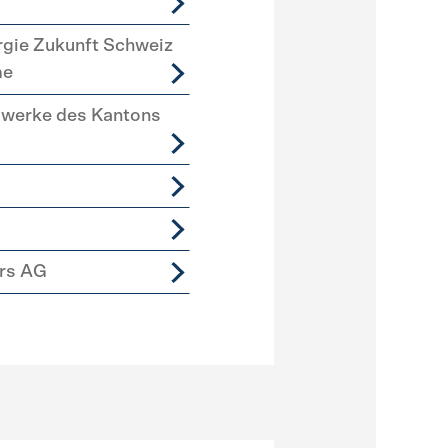
rgie Zukunft Schweiz
me
swerke des Kantons
ers AG