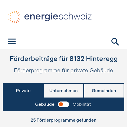
Schnellnavigation
Startseite
Navigation
Inhalt
Kontakt
Suche
Hauptnavigation
Förderbeiträge für
8132
Hinteregg
Förderprogramme für private Gebäude
Private
Unternehmen
Gemeinden
Gebäude
Mobilität
25 Förderprogramme gefunden