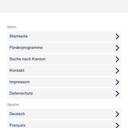
Fusszeile
Seiten
Startseite
Förderprogramme
Suche nach Kanton
Kontakt
weitere Seiten
Impressum
Datenschutz
Sprache
Deutsch
Français