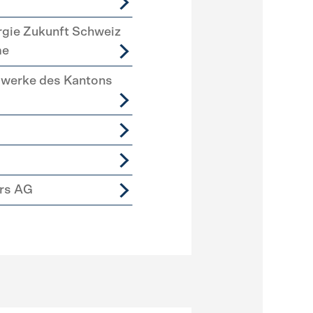
rgie Zukunft Schweiz
me
swerke des Kantons
ers AG