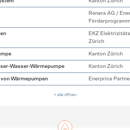
system
Kanton Zürich
Renera AG / Ene
Förderprogram
pen
EKZ Elektrizität
Zürich
umpe
Kanton Zürich
asser-Wasser-Wärmepumpe
Kanton Zürich
tz von Wärmepumpen
Enerprice Partn
+ alle öffnen