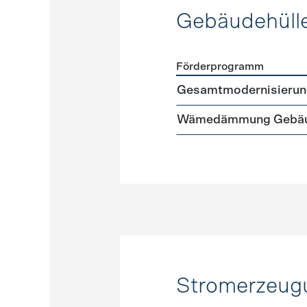
Gebäudehüll
Förderprogramm
Förderprogramme
Gebäud
Gesamtmodernisierun
Wämedämmung Gebäu
Stromerzeug