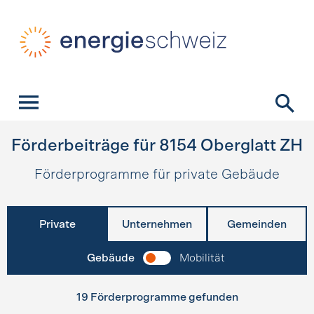
Schnellnavigation
Startseite
Navigation
Inhalt
Kontakt
Suche
Hauptnavigation
Förderbeiträge für
8154
Oberglatt ZH
Förderprogramme für private Gebäude
Private
Unternehmen
Gemeinden
Gebäude
Mobilität
19 Förderprogramme gefunden