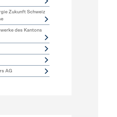
rgie Zukunft Schweiz
me
swerke des Kantons
ers AG