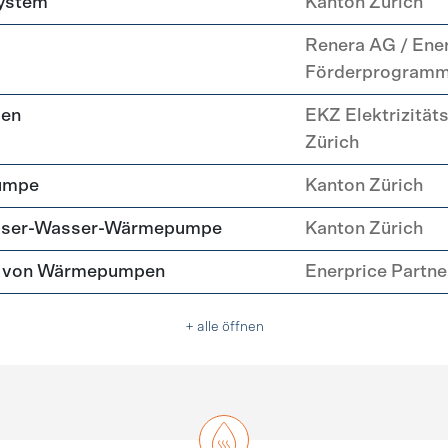
system
Kanton Zürich
Renera AG / Ene
Förderprogram
pen
EKZ Elektrizität
Zürich
umpe
Kanton Zürich
asser-Wasser-Wärmepumpe
Kanton Zürich
tz von Wärmepumpen
Enerprice Partn
+ alle öffnen