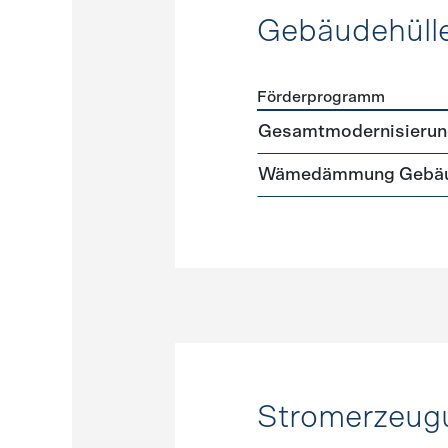
Gebäudehüll
Förderprogramm
Förderprogramme
Gebäud
Gesamtmodernisierun
Wämedämmung Gebäu
Stromerzeug