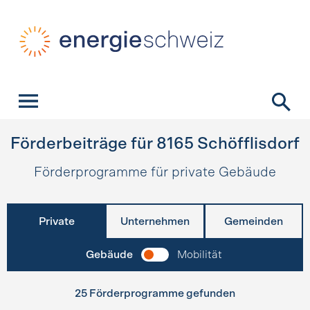
Schnellnavigation
Startseite
Navigation
Inhalt
Kontakt
Suche
Hauptnavigation
Förderbeiträge für
8165
Schöfflisdorf
Förderprogramme für private Gebäude
Private
Unternehmen
Gemeinden
Gebäude
Mobilität
25 Förderprogramme gefunden