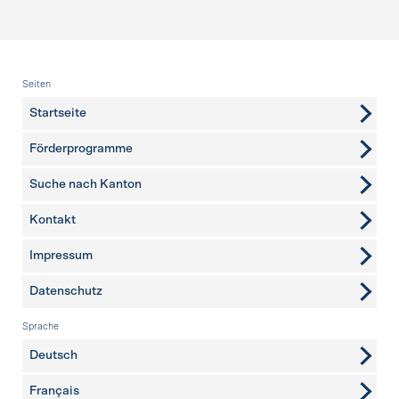
Fusszeile
Seiten
Startseite
Förderprogramme
Suche nach Kanton
Kontakt
weitere Seiten
Impressum
Datenschutz
Sprache
Deutsch
Français