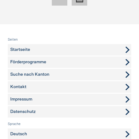
Fusszeile
Seiten
Startseite
Förderprogramme
Suche nach Kanton
Kontakt
weitere Seiten
Impressum
Datenschutz
Sprache
Deutsch