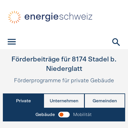
Schnellnavigation
Startseite
Navigation
Inhalt
Kontakt
Suche
Hauptnavigation
Förderbeiträge für
8174
Stadel b.
Niederglatt
Förderprogramme für private Gebäude
Private
Unternehmen
Gemeinden
Gebäude
Mobilität