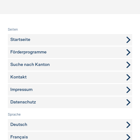
Fusszeile
Seiten
Startseite
Förderprogramme
Suche nach Kanton
Kontakt
weitere Seiten
Impressum
Datenschutz
Sprache
Deutsch
Français