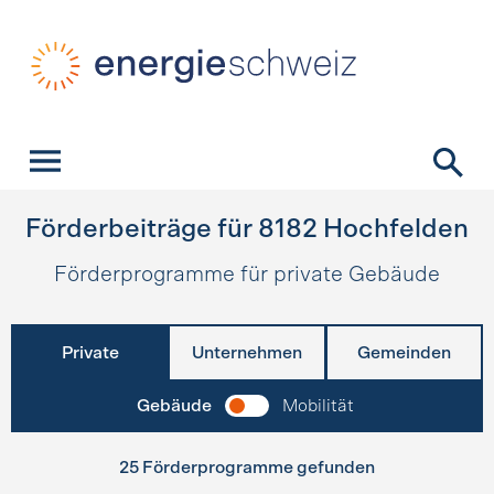
Schnellnavigation
Startseite
Navigation
Inhalt
Kontakt
Suche
Hauptnavigation
Förderbeiträge für
8182
Hochfelden
Förderprogramme für private Gebäude
Private
Unternehmen
Gemeinden
Gebäude
Mobilität
25 Förderprogramme gefunden