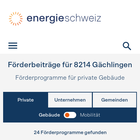
Schnellnavigation
Startseite
Navigation
Inhalt
Kontakt
Suche
Hauptnavigation
Förderbeiträge für
8214
Gächlingen
Förderprogramme für private Gebäude
Private
Unternehmen
Gemeinden
Gebäude
Mobilität
24 Förderprogramme gefunden