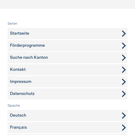
Fusszeile
Seiten
Startseite
Förderprogramme
Suche nach Kanton
Kontakt
weitere Seiten
Impressum
Datenschutz
Sprache
Deutsch
Français