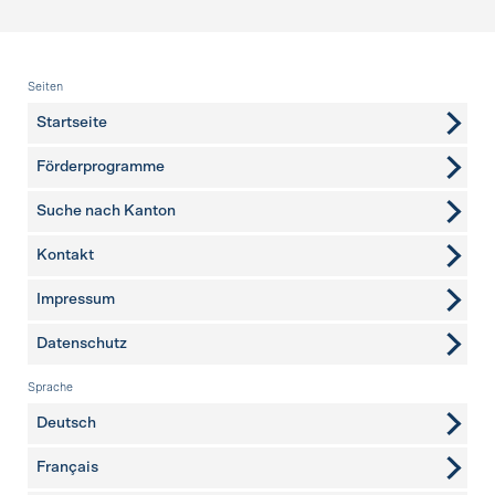
Fusszeile
Seiten
Startseite
Förderprogramme
Suche nach Kanton
Kontakt
weitere Seiten
Impressum
Datenschutz
Sprache
Deutsch
Français