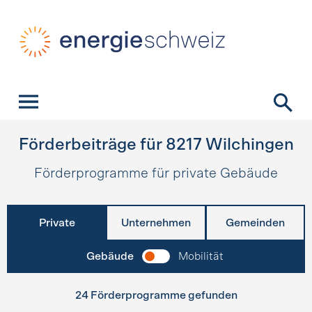
Schnellnavigation
Startseite
Navigation
Inhalt
Kontakt
Suche
Hauptnavigation
Förderbeiträge für
8217
Wilchingen
Förderprogramme für private Gebäude
Private
Unternehmen
Gemeinden
Gebäude
Mobilität
24 Förderprogramme gefunden