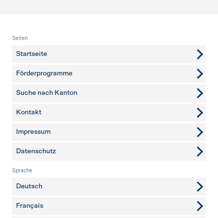
Fusszeile
Seiten
Startseite
Förderprogramme
Suche nach Kanton
Kontakt
weitere Seiten
Impressum
Datenschutz
Sprache
Deutsch
Français