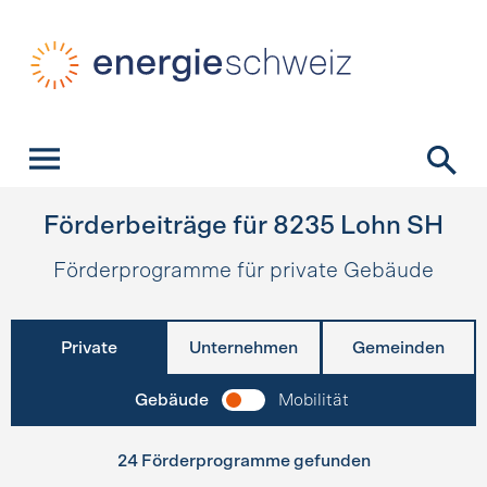
Schnellnavigation
Startseite
Navigation
Inhalt
Kontakt
Suche
Hauptnavigation
Förderbeiträge für
8235
Lohn SH
Förderprogramme für private Gebäude
Private
Unternehmen
Gemeinden
Gebäude
Mobilität
24 Förderprogramme gefunden