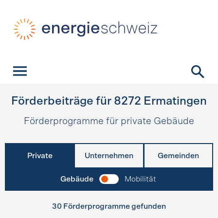
Schnellnavigation
Startseite
Navigation
Inhalt
Kontakt
Suche
Hauptnavigation
Förderbeiträge für
8272
Ermatingen
Förderprogramme für private Gebäude
Private
Unternehmen
Gemeinden
Gebäude
Mobilität
30 Förderprogramme gefunden