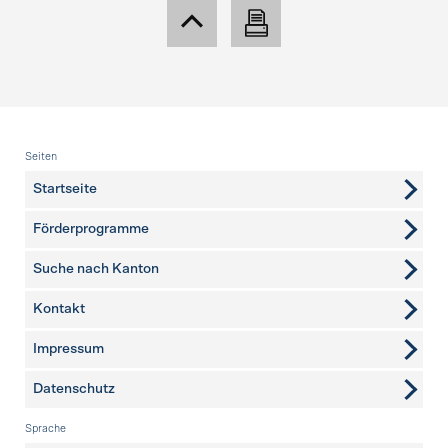
Fusszeile
Seiten
Startseite
Förderprogramme
Suche nach Kanton
Kontakt
weitere Seiten
Impressum
Datenschutz
Sprache