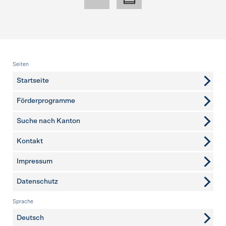
Fusszeile
Seiten
Startseite
Förderprogramme
Suche nach Kanton
Kontakt
weitere Seiten
Impressum
Datenschutz
Sprache
Deutsch