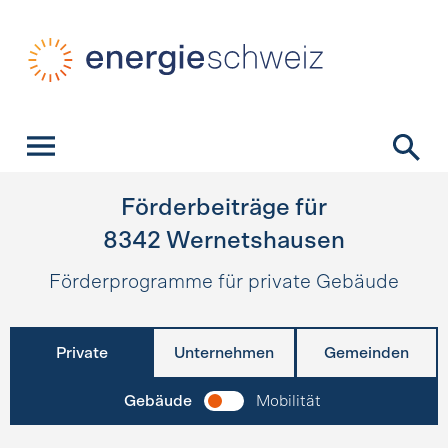
Schnellnavigation
Startseite
Navigation
Inhalt
Kontakt
Suche
Hauptnavigation
Förderbeiträge für
8342
Wernetshausen
Förderprogramme für private Gebäude
Private
Unternehmen
Gemeinden
Gebäude
Mobilität