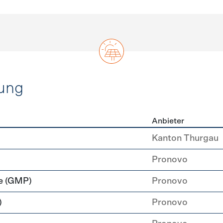
ung
Anbieter
rzeugung
Kanton Thurgau
Pronovo
e (GMP)
Pronovo
)
Pronovo