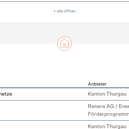
+ alle öffnen
Anbieter
g
netze
Kanton Thurgau
Renera AG / Ene
Förderprogram
Kanton Thurgau