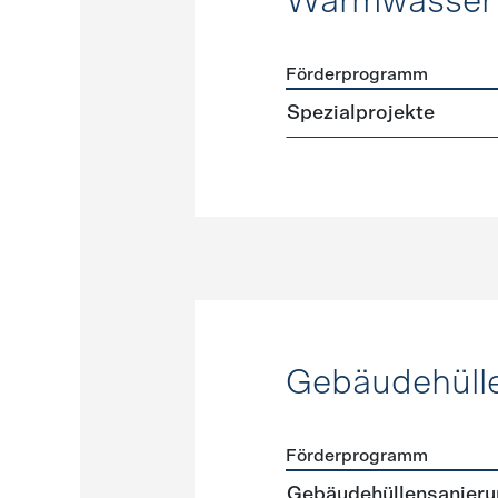
Warmwasser
Förderprogramm
Förderprogramme
Warmw
Spezialprojekte
Gebäudehüll
Förderprogramm
Förderprogramme
Gebäud
Gebäudehüllensanierun