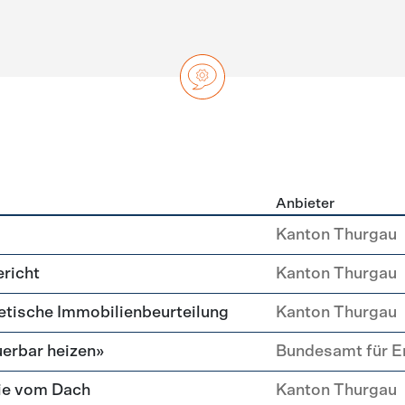
Anbieter
ng
Kanton Thurgau
richt
Kanton Thurgau
etische Immobilien­beurteilung
Kanton Thurgau
erbar heizen»
Bundesamt für E
ie vom Dach
Kanton Thurgau