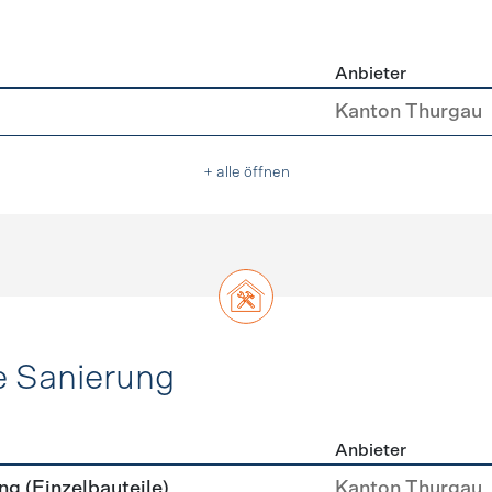
Anbieter
asser
Kanton Thurgau
+ alle öffnen
e Sanierung
Anbieter
ehülle Sanierung
g (Einzelbauteile)
Kanton Thurgau