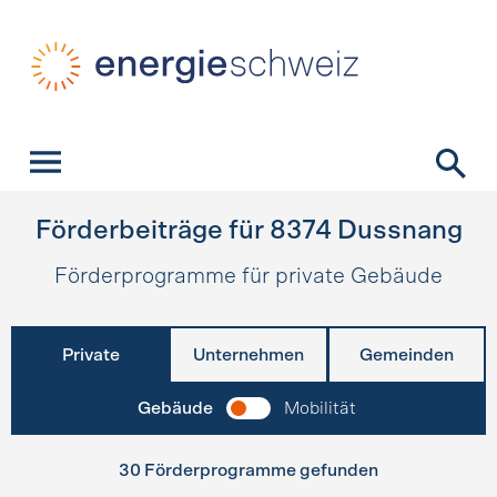
Schnellnavigation
Startseite
Navigation
Inhalt
Kontakt
Suche
Hauptnavigation
Förderbeiträge für
8374
Dussnang
Förderprogramme für private Gebäude
Private
Unternehmen
Gemeinden
Gebäude
Mobilität
30 Förderprogramme gefunden