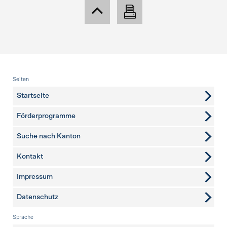
Fusszeile
Seiten
Startseite
Förderprogramme
Suche nach Kanton
Kontakt
weitere Seiten
Impressum
Datenschutz
Sprache