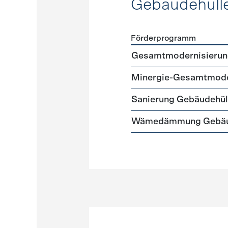
Gebäudehüll
Förderprogramm
Förderprogramme
Gebäud
Gesamtmodernisierun
Minergie-Gesamtmode
Sanierung Gebäudehül
Wämedämmung Gebäu