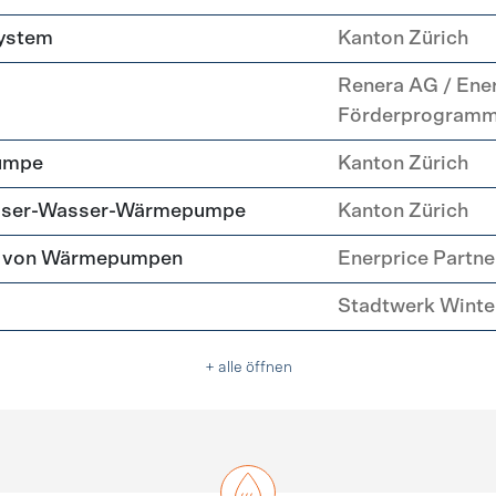
system
Kanton Zürich
Renera AG / Ene
Förderprogram
umpe
Kanton Zürich
asser-Wasser-Wärmepumpe
Kanton Zürich
tz von Wärmepumpen
Enerprice Partn
Stadtwerk Winte
+ alle öffnen