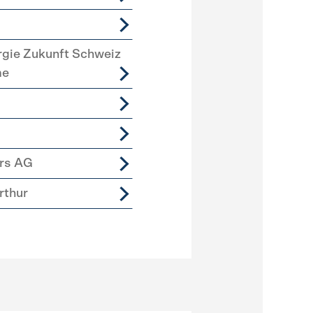
rgie Zukunft Schweiz
me
ers AG
rthur