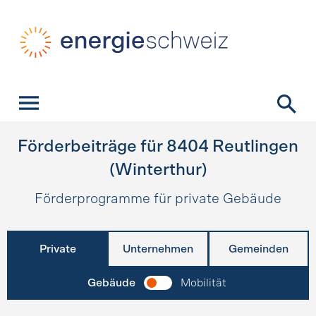
Schnellnavigation
Startseite
Navigation
Inhalt
Kontakt
Suche
Hauptnavigation
Förderbeiträge für
8404
Reutlingen
(Winterthur)
Förderprogramme für private Gebäude
Private
Unternehmen
Gemeinden
Gebäude
Mobilität