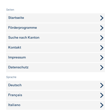
Fusszeile
Seiten
Startseite
Förderprogramme
Suche nach Kanton
Kontakt
weitere Seiten
Impressum
Datenschutz
Sprache
Deutsch
Français
Italiano