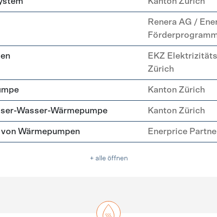
system
Kanton Zürich
Renera AG / Ene
Förderprogram
pen
EKZ Elektrizität
Zürich
umpe
Kanton Zürich
asser-Wasser-Wärmepumpe
Kanton Zürich
tz von Wärmepumpen
Enerprice Partn
+ alle öffnen