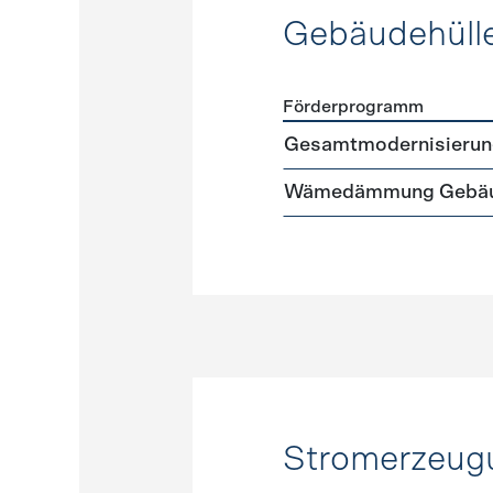
Gebäudehüll
Förderprogramm
Förderprogramme
Gebäud
Gesamtmodernisierun
Wämedämmung Gebäu
Stromerzeug