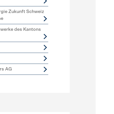
rgie Zukunft Schweiz
me
swerke des Kantons
ers AG