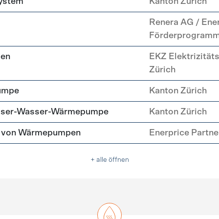
system
Kanton Zürich
Renera AG / Ene
Förderprogram
pen
EKZ Elektrizität
Zürich
umpe
Kanton Zürich
asser-Wasser-Wärmepumpe
Kanton Zürich
tz von Wärmepumpen
Enerprice Partn
+ alle öffnen