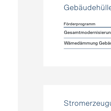
Gebäudehüll
Förderprogramm
Förderprogramme
Gebäud
Gesamtmodernisierun
Wämedämmung Gebäu
Stromerzeug