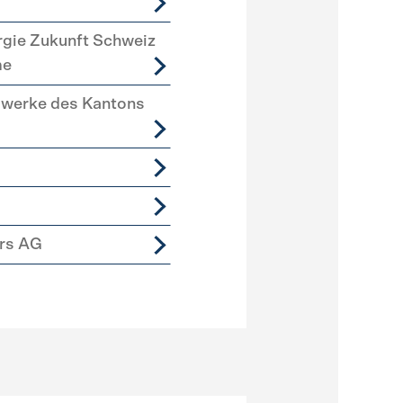
rgie Zukunft Schweiz
me
swerke des Kantons
ers AG