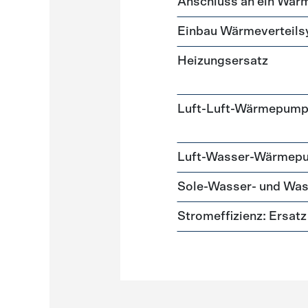
Anschluss an ein Wär
Einbau Wärmeverteil
Heizungsersatz
Luft-Luft-Wärmepum
Luft-Wasser-Wärmep
Sole-Wasser- und W
Stromeffizienz: Ersa