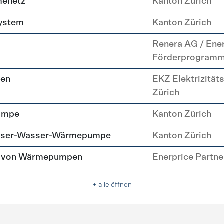
menetz
Kanton Zürich
system
Kanton Zürich
Renera AG / Ene
Förderprogram
pen
EKZ Elektrizität
Zürich
umpe
Kanton Zürich
asser-Wasser-Wärmepumpe
Kanton Zürich
tz von Wärmepumpen
Enerprice Partn
+ alle öffnen