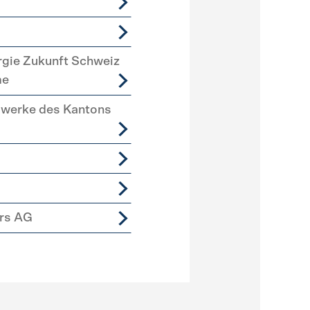
rgie Zukunft Schweiz
me
swerke des Kantons
ers AG