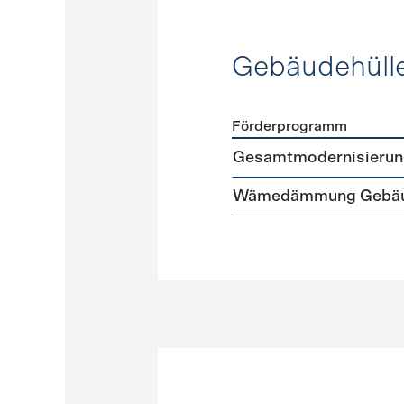
Gebäudehüll
Förderprogramm
Förderprogramme
Gebäud
Gesamtmodernisierun
Wämedämmung Gebäu