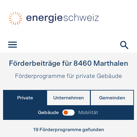
Schnellnavigation
Startseite
Navigation
Inhalt
Kontakt
Suche
Hauptnavigation
Förderbeiträge für
8460
Marthalen
Förderprogramme für private Gebäude
Private
Unternehmen
Gemeinden
Gebäude
Mobilität
19 Förderprogramme gefunden