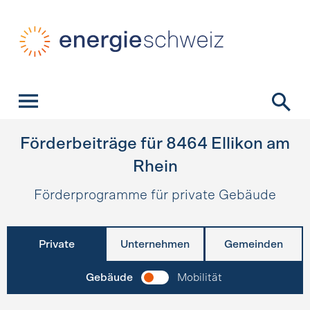
Schnellnavigation
Startseite
Navigation
Inhalt
Kontakt
Suche
Hauptnavigation
Förderbeiträge für
8464
Ellikon am
Rhein
Förderprogramme für private Gebäude
Private
Unternehmen
Gemeinden
Gebäude
Mobilität