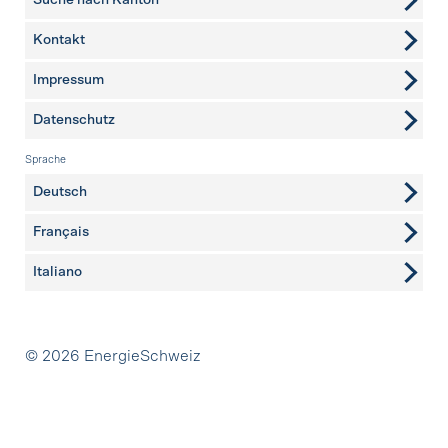
Suche nach Kanton
Kontakt
weitere Seiten
Impressum
Datenschutz
Sprache
Deutsch
Français
Italiano
Partner
© 2026 EnergieSchweiz