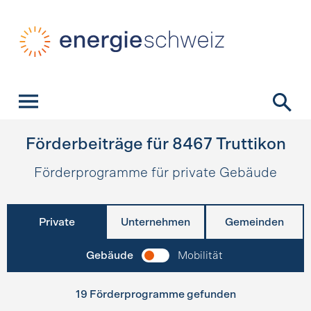
Schnellnavigation
Startseite
Navigation
Inhalt
Kontakt
Suche
Hauptnavigation
Förderbeiträge für
8467
Truttikon
Förderprogramme für private Gebäude
Private
Unternehmen
Gemeinden
Gebäude
Mobilität
19 Förderprogramme gefunden