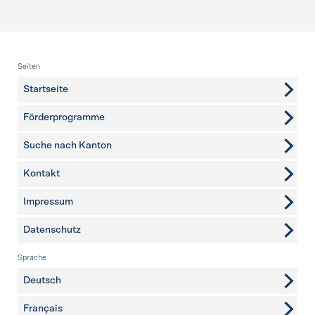
Fusszeile
Seiten
Startseite
Förderprogramme
Suche nach Kanton
Kontakt
weitere Seiten
Impressum
Datenschutz
Sprache
Deutsch
Français