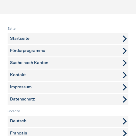
Fusszeile
Seiten
Startseite
Förderprogramme
Suche nach Kanton
Kontakt
weitere Seiten
Impressum
Datenschutz
Sprache
Deutsch
Français