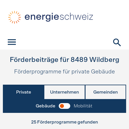
Schnellnavigation
Startseite
Navigation
Inhalt
Kontakt
Suche
Hauptnavigation
Förderbeiträge für
8489
Wildberg
Förderprogramme für private Gebäude
Private
Unternehmen
Gemeinden
Gebäude
Mobilität
25 Förderprogramme gefunden