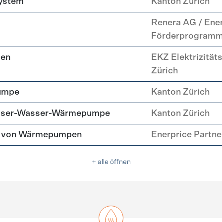
system
Kanton Zürich
Renera AG / Ene
Förderprogram
pen
EKZ Elektrizität
Zürich
umpe
Kanton Zürich
asser-Wasser-Wärmepumpe
Kanton Zürich
tz von Wärmepumpen
Enerprice Partn
+ alle öffnen