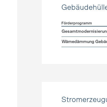
Gebäudehüll
Förderprogramm
Förderprogramme
Gebäud
Gesamtmodernisierun
Wämedämmung Gebäu
Stromerzeug