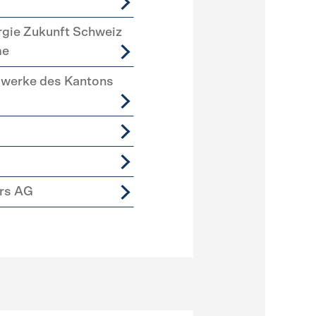
rgie Zukunft Schweiz
me
swerke des Kantons
ers AG