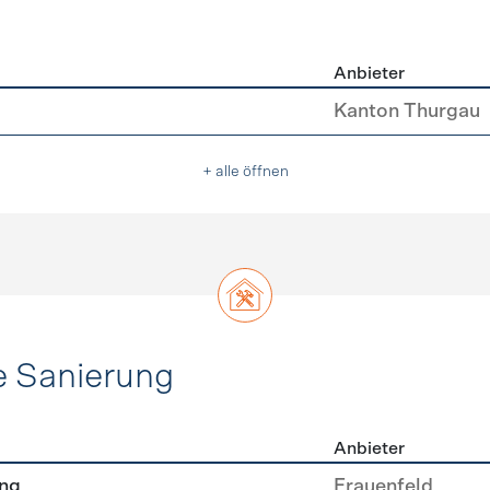
Anbieter
asser
Kanton Thurgau
+ alle öffnen
e Sanierung
Anbieter
ehülle Sanierung
ung
Frauenfeld