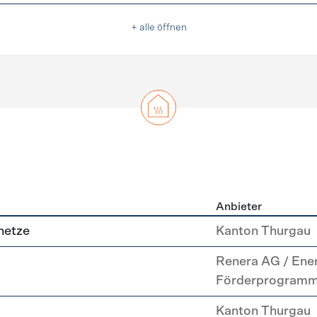
+ alle öffnen
Anbieter
g
netze
Kanton Thurgau
Renera AG / Ene
Förderprogram
Kanton Thurgau