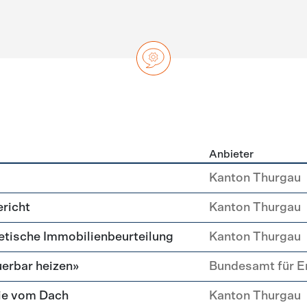
Anbieter
ng
Kanton Thurgau
richt
Kanton Thurgau
etische Immobilien­beurteilung
Kanton Thurgau
erbar heizen»
Bundesamt für E
ie vom Dach
Kanton Thurgau