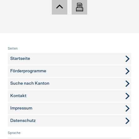
Fusszeile
Seiten
Startseite
Förderprogramme
Suche nach Kanton
Kontakt
weitere Seiten
Impressum
Datenschutz
Sprache