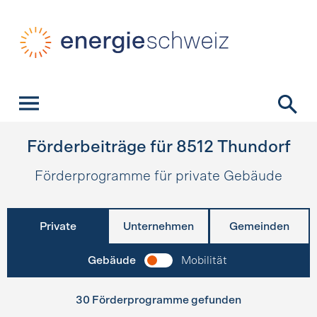
Schnellnavigation
Startseite
Navigation
Inhalt
Kontakt
Suche
Hauptnavigation
Förderbeiträge für
8512
Thundorf
Förderprogramme für private Gebäude
Private
Unternehmen
Gemeinden
Gebäude
Mobilität
30 Förderprogramme gefunden