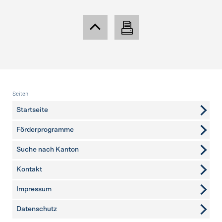
Fusszeile
Seiten
Startseite
Förderprogramme
Suche nach Kanton
Kontakt
weitere Seiten
Impressum
Datenschutz