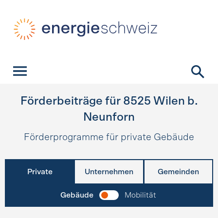
Schnellnavigation
Startseite
Navigation
Inhalt
Kontakt
Suche
Hauptnavigation
Förderbeiträge für
8525
Wilen b.
Neunforn
Förderprogramme für private Gebäude
Private
Unternehmen
Gemeinden
Gebäude
Mobilität