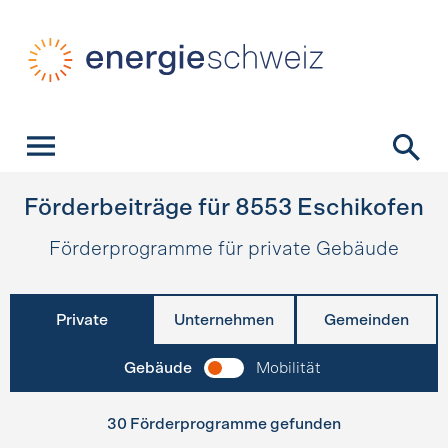
Schnellnavigation
Startseite
Navigation
Inhalt
Kontakt
Suche
Hauptnavigation
Förderbeiträge für
8553
Eschikofen
Förderprogramme für private Gebäude
Private
Unternehmen
Gemeinden
Gebäude
Mobilität
30 Förderprogramme gefunden