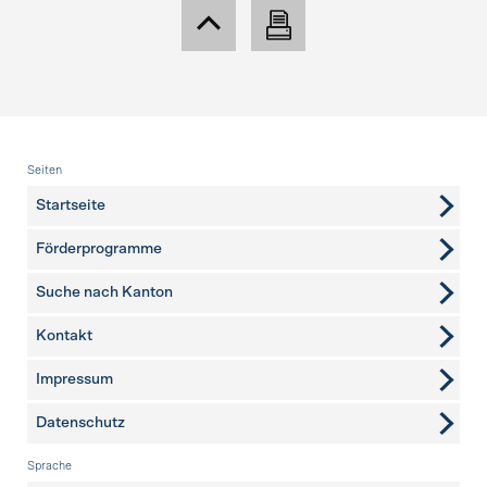
Fusszeile
Seiten
Startseite
Förderprogramme
Suche nach Kanton
Kontakt
weitere Seiten
Impressum
Datenschutz
Sprache