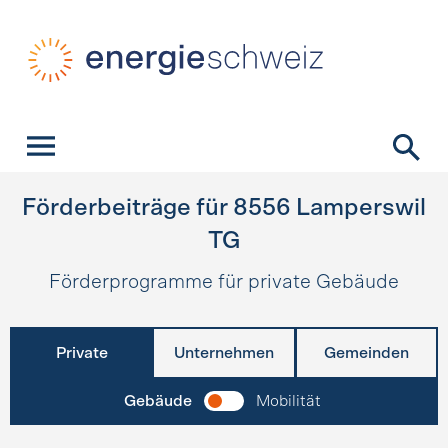
Schnellnavigation
Startseite
Navigation
Inhalt
Kontakt
Suche
Hauptnavigation
Förderbeiträge für
8556
Lamperswil
TG
Förderprogramme für private Gebäude
Private
Unternehmen
Gemeinden
Gebäude
Mobilität