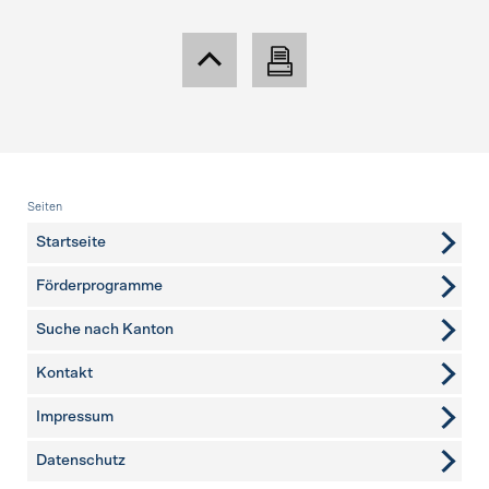
Fusszeile
Seiten
Startseite
Förderprogramme
Suche nach Kanton
Kontakt
weitere Seiten
Impressum
Datenschutz