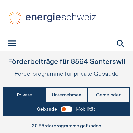
Schnellnavigation
Startseite
Navigation
Inhalt
Kontakt
Suche
Hauptnavigation
Förderbeiträge für
8564
Sonterswil
Förderprogramme für private Gebäude
Private
Unternehmen
Gemeinden
Gebäude
Mobilität
30 Förderprogramme gefunden