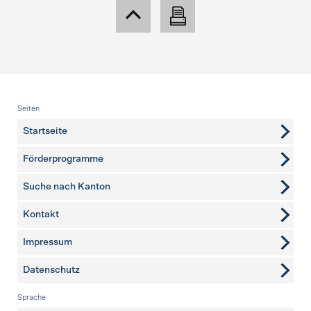
Fusszeile
Seiten
Startseite
Förderprogramme
Suche nach Kanton
Kontakt
weitere Seiten
Impressum
Datenschutz
Sprache