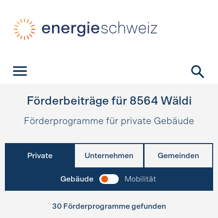
Schnellnavigation
Startseite
Navigation
Inhalt
Kontakt
Suche
Hauptnavigation
Förderbeiträge für
8564
Wäldi
Förderprogramme für private Gebäude
Private
Unternehmen
Gemeinden
Gebäude
Mobilität
30 Förderprogramme gefunden