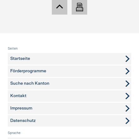
Fusszeile
Seiten
Startseite
Förderprogramme
Suche nach Kanton
Kontakt
weitere Seiten
Impressum
Datenschutz
Sprache