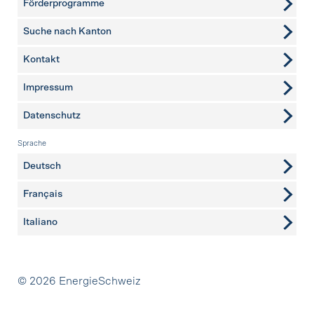
Förderprogramme
Suche nach Kanton
Kontakt
weitere Seiten
Impressum
Datenschutz
Sprache
Deutsch
Français
Italiano
Partner
© 2026 EnergieSchweiz