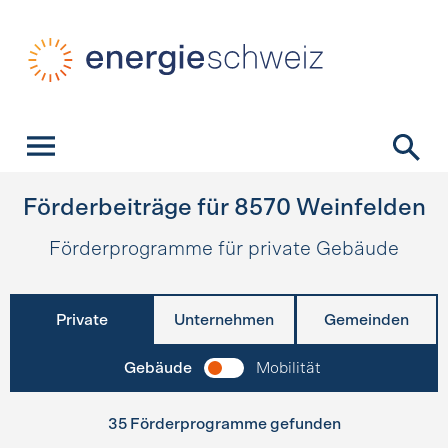
Schnellnavigation
Startseite
Navigation
Inhalt
Kontakt
Suche
Hauptnavigation
Förderbeiträge für
8570
Weinfelden
Förderprogramme für private Gebäude
Private
Unternehmen
Gemeinden
Gebäude
Mobilität
35 Förderprogramme gefunden