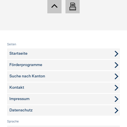
Fusszeile
Seiten
Startseite
Förderprogramme
Suche nach Kanton
Kontakt
weitere Seiten
Impressum
Datenschutz
Sprache