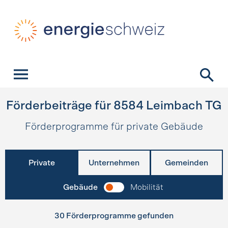
Schnellnavigation
Startseite
Navigation
Inhalt
Kontakt
Suche
Hauptnavigation
Förderbeiträge für
8584
Leimbach TG
Förderprogramme für private Gebäude
Private
Unternehmen
Gemeinden
Gebäude
Mobilität
30 Förderprogramme gefunden