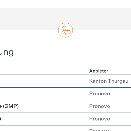
ung
Anbieter
rzeugung
Kanton Thurgau
Pronovo
e (GMP)
Pronovo
)
Pronovo