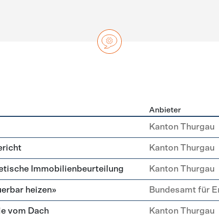
Anbieter
ng
Kanton Thurgau
richt
Kanton Thurgau
etische Immobilien­beurteilung
Kanton Thurgau
erbar heizen»
Bundesamt für E
ie vom Dach
Kanton Thurgau