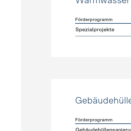
Warmwasser
Förderprogramm
Förderprogramme
Warmw
Spezialprojekte
Gebäudehüll
Förderprogramm
Förderprogramme
Gebäud
Gebäudehüllensanierun