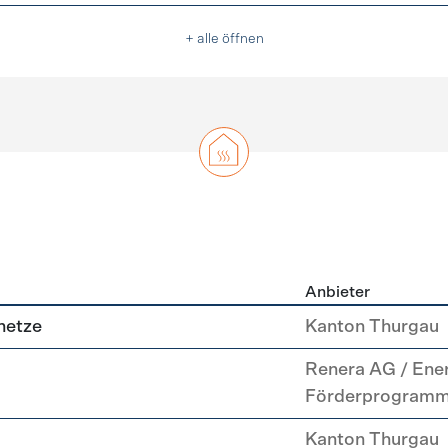
+ alle öffnen
Anbieter
g
netze
Kanton Thurgau
Renera AG / Ene
Förderprogram
Kanton Thurgau