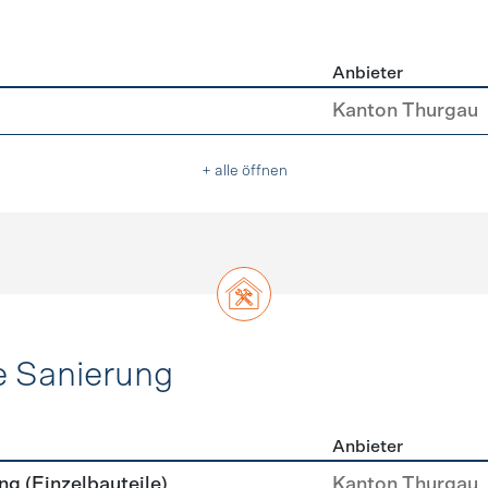
Anbieter
asser
Kanton Thurgau
+ alle öffnen
e Sanierung
Anbieter
ehülle Sanierung
g (Einzelbauteile)
Kanton Thurgau