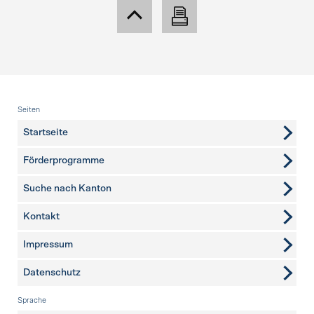
Fusszeile
Seiten
Startseite
Förderprogramme
Suche nach Kanton
Kontakt
weitere Seiten
Impressum
Datenschutz
Sprache