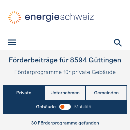
Schnellnavigation
Startseite
Navigation
Inhalt
Kontakt
Suche
Hauptnavigation
Förderbeiträge für
8594
Güttingen
Förderprogramme für private Gebäude
Private
Unternehmen
Gemeinden
Gebäude
Mobilität
30 Förderprogramme gefunden